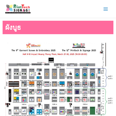
Skip
to
content
ผังบูธ