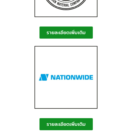
รายละเอียดเพิ่มเติม
รายละเอียดเพิ่มเติม