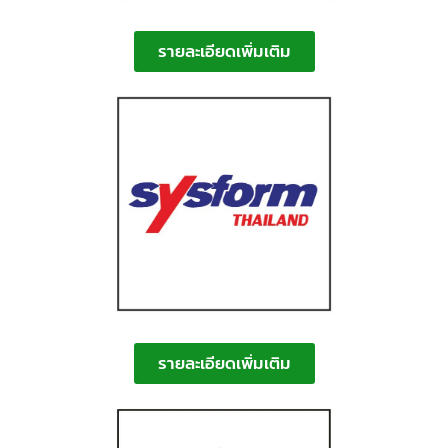
รายละเอียดเพิ่มเติม
รายละเอียดเพิ่มเติม