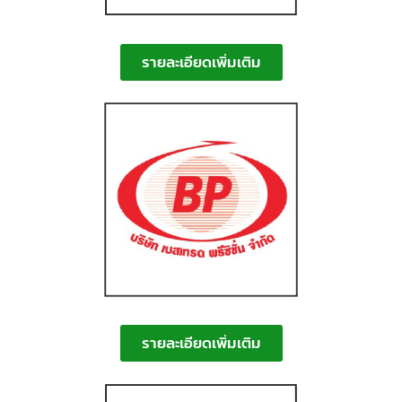
รายละเอียดเพิ่มเติม
รายละเอียดเพิ่มเติม