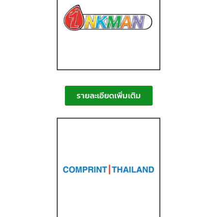
รายละเอียดเพิ่มเติม