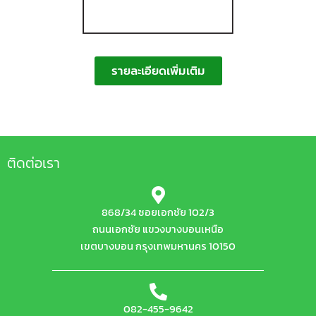
รายละเอียดเพิ่มเติม
ติดต่อเรา
868/34 ซอยเอกชัย 102/3
ถนนเอกชัย แขวงบางบอนเหนือ
เขตบางบอน กรุงเทพมหานคร 10150
082-455-9642