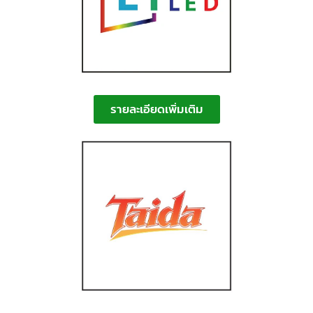
รายละเอียดเพิ่มเติม