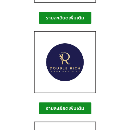
รายละเอียดเพิ่มเติม
รายละเอียดเพิ่มเติม