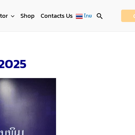
Search
itor
Shop
Contacts Us
ไทย
 2025