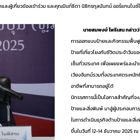
ู้เกี่ยวข้องเข้าร่วม และคุณมินท์ธิตา นิธิกรกุลนันทน์ ออร์แกนไนซ์ใ
นายสมพงษ์ โพธิเสน กล่าวว่า
การออกแบบป้ายและกิจกรรมฟื้นฟู ส
ป้ายที่เกี่ยวโยงกับชีวิตประจําวั
เซ็นทั่วประเทศ เพื่อเผยแพร่และนํ
เวียงจันทน์รวมทั้งประเทศตระหนักถึ
อาชีพที่สามารถอยู่ได้
นิทรรศการนี้เป็นโอกาสสําคัญที่จะน
ป้ายและสิ่งพิมพ์ มาสู่ผู้ประกอบการ
ในการดําเนินธุรกิจด้านป้ายและสิ
ขึ้นในวันที่ 12-14 ธันวาคม 2025 ณ